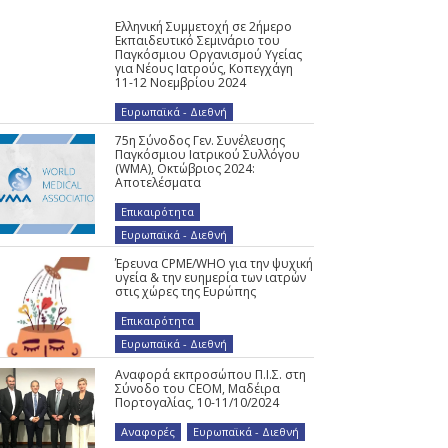
Ελληνική Συμμετοχή σε 2ήμερο
Εκπαιδευτικό Σεμινάριο του
Παγκόσμιου Οργανισμού Υγείας
για Νέους Ιατρούς, Κοπεγχάγη
11-12 Νοεμβρίου 2024
Ευρωπαϊκά - Διεθνή
75η Σύνοδος Γεν. Συνέλευσης
Παγκόσμιου Ιατρικού Συλλόγου
(WMA), Οκτώβριος 2024:
Αποτελέσματα
Επικαιρότητα
,
Ευρωπαϊκά - Διεθνή
Έρευνα CPME/WHO για την ψυχική
υγεία & την ευημερία των ιατρών
στις χώρες της Ευρώπης
Επικαιρότητα
,
Ευρωπαϊκά - Διεθνή
Αναφορά εκπροσώπου Π.Ι.Σ. στη
Σύνοδο του CEOM, Μαδέιρα
Πορτογαλίας, 10-11/10/2024
Αναφορές
,
Ευρωπαϊκά - Διεθνή