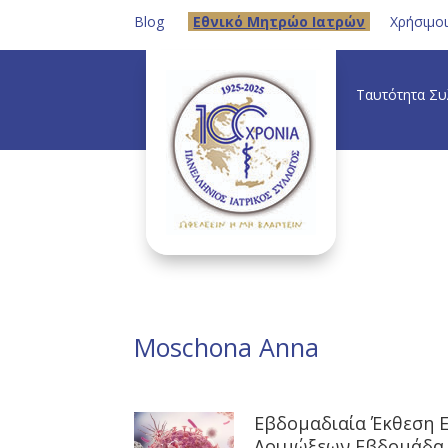
Blog
Eθνικό Μητρώο Ιατρών
Χρήσιμο
Ταυτότητα Σ
Moschona Anna
Εβδομαδιαία Έκθεση 
Λοιμώξεων Εβδομάδα 0