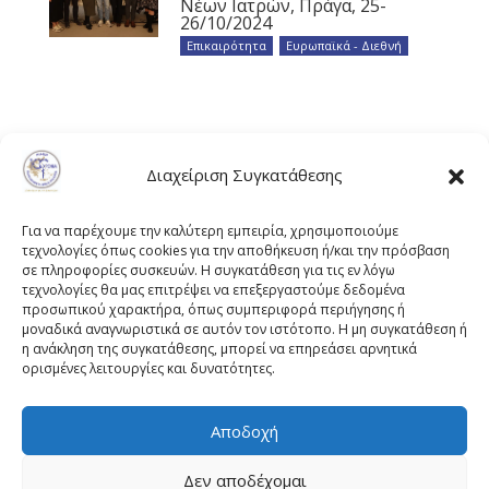
Νέων Ιατρών, Πράγα, 25-
26/10/2024
Επικαιρότητα
,
Ευρωπαϊκά - Διεθνή
Διαχείριση Συγκατάθεσης
Για να παρέχουμε την καλύτερη εμπειρία, χρησιμοποιούμε
τεχνολογίες όπως cookies για την αποθήκευση ή/και την πρόσβαση
σε πληροφορίες συσκευών. Η συγκατάθεση για τις εν λόγω
τεχνολογίες θα μας επιτρέψει να επεξεργαστούμε δεδομένα
προσωπικού χαρακτήρα, όπως συμπεριφορά περιήγησης ή
μοναδικά αναγνωριστικά σε αυτόν τον ιστότοπο. Η μη συγκατάθεση ή
η ανάκληση της συγκατάθεσης, μπορεί να επηρεάσει αρνητικά
ορισμένες λειτουργίες και δυνατότητες.
Αποδοχή
Πλουτάρχου 3, 10675 Αθήνα
Email επικοινωνίας:
pisinfo@pis.gr
Δεν αποδέχομαι