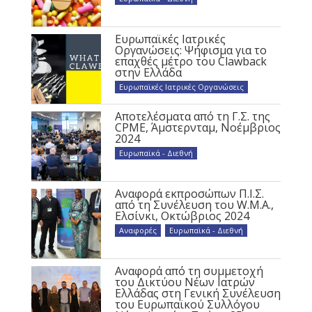
Ευρωπαϊκές Ιατρικές
Οργανώσεις: Ψήφισμα για το
επαχθές μέτρο του Clawback
στην Ελλάδα
Ευρωπαϊκές Ιατρικές Οργανώσεις
Αποτελέσματα από τη Γ.Σ. της
CPME, Άμστερνταμ, Νοέμβριος
2024
Ευρωπαϊκά - Διεθνή
Αναφορά εκπροσώπων Π.Ι.Σ.
από τη Συνέλευση του W.M.A.,
Ελσίνκι, Οκτώβριος 2024
Αναφορές
,
Ευρωπαϊκά - Διεθνή
Αναφορά από τη συμμετοχή
του Δικτύου Νέων Ιατρών
Ελλάδας στη Γενική Συνέλευση
του Ευρωπαϊκού Συλλόγου