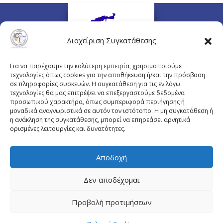
Διαχείριση Συγκατάθεσης
Για να παρέχουμε την καλύτερη εμπειρία, χρησιμοποιούμε
τεχνολογίες όπως cookies για την αποθήκευση ή/και την πρόσβαση
σε πληροφορίες συσκευών. Η συγκατάθεση για τις εν λόγω
τεχνολογίες θα μας επιτρέψει να επεξεργαστούμε δεδομένα
προσωπικού χαρακτήρα, όπως συμπεριφορά περιήγησης ή
Πλουτάρχου 3, 10675 Αθήνα
μοναδικά αναγνωριστικά σε αυτόν τον ιστότοπο. Η μη συγκατάθεση ή
Email επικοινωνίας:
pisinfo@pis.gr
η ανάκληση της συγκατάθεσης, μπορεί να επηρεάσει αρνητικά
ορισμένες λειτουργίες και δυνατότητες.
Πολιτική Προστασίας Προσωπικών Δεδομένων
Αποδοχή
Δεν αποδέχομαι
© Copyright pis.gr 2019 - Designed & Hosted by
Προβολή προτιμήσεων
site4doctor.com
&
my-medical.gr