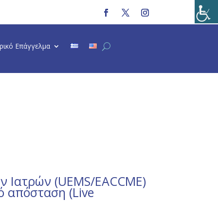
τρικό Επάγγελμα
ων Ιατρών (UEMS/EACCME)
ό απόσταση (Live