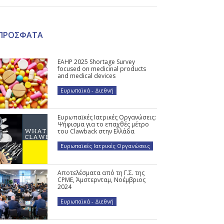
ΠΡΟΣΦΑΤΑ
EAHP 2025 Shortage Survey
focused on medicinal products
and medical devices
Ευρωπαϊκά - Διεθνή
Ευρωπαϊκές Ιατρικές Οργανώσεις:
Ψήφισμα για το επαχθές μέτρο
του Clawback στην Ελλάδα
Ευρωπαϊκές Ιατρικές Οργανώσεις
Αποτελέσματα από τη Γ.Σ. της
CPME, Άμστερνταμ, Νοέμβριος
2024
Ευρωπαϊκά - Διεθνή