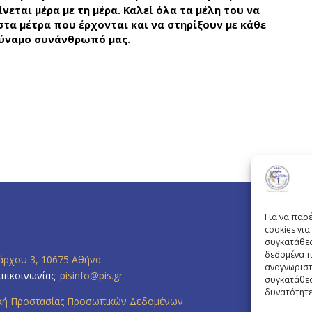
εται μέρα με τη μέρα. Καλεί όλα τα μέλη του να
τα μέτρα που έρχονται και να στηρίξουν με κάθε
ύναμο συνάνθρωπό μας.
Για να παρ
cookies γι
συγκατάθεσ
δεδομένα π
άρχου 3, 10675 Αθήνα
αναγνωριστ
επικοινωνίας:
pisinfo@pis.gr
συγκατάθεσ
δυνατότητε
ική Προστασίας Προσωπικών Δεδομένων