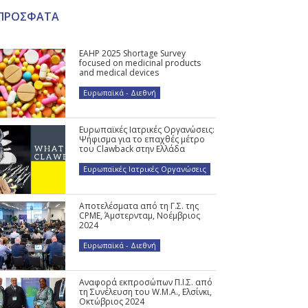
ΠΡΟΣΦΑΤΑ
EAHP 2025 Shortage Survey
focused on medicinal products
and medical devices
Ευρωπαϊκά - Διεθνή
Ευρωπαϊκές Ιατρικές Οργανώσεις:
Ψήφισμα για το επαχθές μέτρο
του Clawback στην Ελλάδα
Ευρωπαϊκές Ιατρικές Οργανώσεις
Αποτελέσματα από τη Γ.Σ. της
CPME, Άμστερνταμ, Νοέμβριος
2024
Ευρωπαϊκά - Διεθνή
Αναφορά εκπροσώπων Π.Ι.Σ. από
τη Συνέλευση του W.M.A., Ελσίνκι,
Οκτώβριος 2024