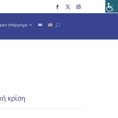
τρικό Επάγγελμα
κή κρίση