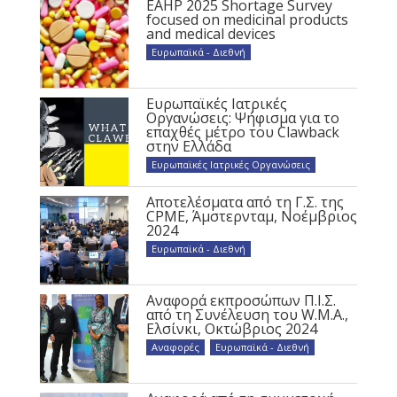
EAHP 2025 Shortage Survey
focused on medicinal products
and medical devices
Ευρωπαϊκά - Διεθνή
Ευρωπαϊκές Ιατρικές
Οργανώσεις: Ψήφισμα για το
επαχθές μέτρο του Clawback
στην Ελλάδα
Ευρωπαϊκές Ιατρικές Οργανώσεις
Αποτελέσματα από τη Γ.Σ. της
CPME, Άμστερνταμ, Νοέμβριος
2024
Ευρωπαϊκά - Διεθνή
Αναφορά εκπροσώπων Π.Ι.Σ.
από τη Συνέλευση του W.M.A.,
Ελσίνκι, Οκτώβριος 2024
Αναφορές
,
Ευρωπαϊκά - Διεθνή