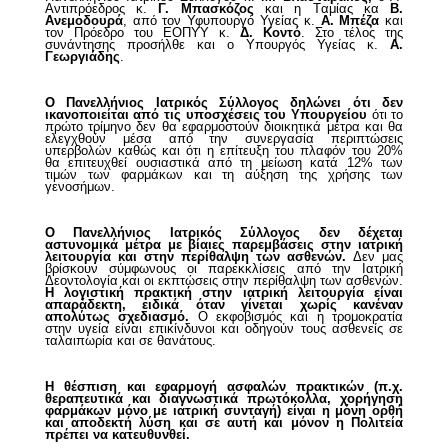
Αντιπρόεδρος κ.
Γ. Μπασκόζος
και η Tαμίας κα
Β.
Ανεμοδουρά
, από τον Υφυπουργό Υγείας κ.
Α. Μπέζα
και
τον Πρόεδρο του ΕΟΠΥΥ κ.
Δ. Κοντό
. Στο τέλος της
συνάντησης προσήλθε και ο Υπουργός Υγείας κ.
Α.
Γεωργιάδης
.
Ο Πανελλήνιος Ιατρικός Σύλλογος δηλώνει ότι δεν
ικανοποιείται από τις υποσχέσεις του Υπουργείου
ότι το
πρώτο τρίμηνο δεν θα εφαρμοστούν διοικητικά μέτρα και θα
ελεγχθούν μέσα από την συνεργασία περιπτώσεις
υπερβολών καθώς και ότι η επίτευξη του πλαφόν του 20%
θα επιτευχθεί ουσιαστικά από τη μείωση κατά 12% των
τιμών των φαρμάκων και τη αύξηση της χρήσης των
γενοσήμων.
Ο Πανελλήνιος Ιατρικός Σύλλογος δεν δέχεται
αστυνομικά μέτρα με βίαιες παρεμβάσεις στην ιατρική
λειτουργία και στην περίθαλψη των ασθενών.
Δεν μας
βρίσκουν σύμφωνους οι παρεκκλίσεις από την Ιατρική
Δεοντολογία και οι εκπτώσεις στην περίθαλψη των ασθενών.
Η λογιστική πρακτική στην ιατρική λειτουργία είναι
απαράδεκτη, ειδικά όταν γίνεται χωρίς κανέναν
απολύτως σχεδιασμό.
Ο εκφοβισμός και η τρομοκρατία
στην υγεία είναι επικίνδυνοι και οδηγούν τους ασθενείς σε
ταλαιπωρία και σε θανάτους.
Η θέσπιση και εφαρμογή ασφαλών πρακτικών (π.χ.
θεραπευτικά και διαγνωστικά πρωτόκολλα, χορήγηση
φαρμάκων μόνο με ιατρική συνταγή) είναι η μόνη ορθή
και αποδεκτή λύση και σε αυτή και μόνον η Πολιτεία
πρέπει να κατευθυνθεί.