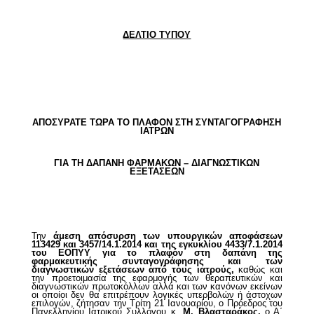
ΔΕΛΤΙΟ ΤΥΠΟΥ
ΑΠΟΣΥΡΑΤΕ ΤΩΡΑ ΤΟ ΠΛΑΦΟΝ ΣΤΗ ΣΥΝΤΑΓΟΓΡΑΦΗΣΗ
ΙΑΤΡΩΝ
ΓΙΑ ΤΗ ΔΑΠΑΝΗ ΦΑΡΜΑΚΩΝ – ΔΙΑΓΝΩΣΤΙΚΩΝ
ΕΞΕΤΑΣΕΩΝ
Την
άμεση απόσυρση των υπουργικών αποφάσεων
113429 και 3457/14.1.2014 και της εγκυκλίου 4433/7.1.2014
του ΕΟΠΥΥ για το πλαφόν στη δαπάνη της
φαρμακευτικής συνταγογράφησης και των
διαγνωστικών εξετάσεων από τους ιατρούς,
καθώς και
την προετοιμασία της εφαρμογής των θεραπευτικών και
διαγνωστικών πρωτοκόλλων αλλά και των κανόνων εκείνων
οι οποίοι δεν θα επιτρέπουν λογικές υπερβολών ή άστοχων
επιλογών, ζήτησαν την Τρίτη 21 Ιανουαρίου, ο Πρόεδρος του
Πανελληνίου Ιατρικού Συλλόγου κ.
Μ. Βλασταράκος,
ο Α΄