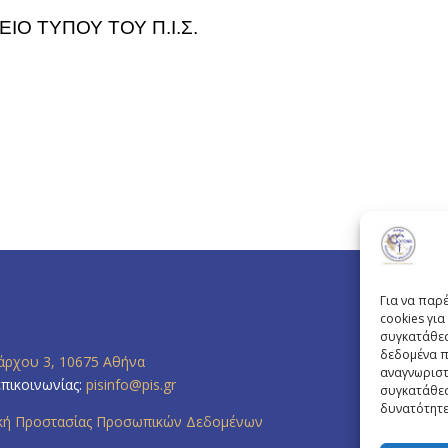
ΙΟ ΤΥΠΟΥ ΤΟΥ Π.Ι.Σ.
Για να παρ
cookies γι
συγκατάθεσ
δεδομένα π
άρχου 3, 10675 Αθήνα
αναγνωριστ
επικοινωνίας:
pisinfo@pis.gr
συγκατάθεσ
δυνατότητε
ική Προστασίας Προσωπικών Δεδομένων