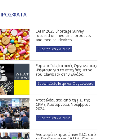
ΠΡΟΣΦΑΤΑ
EAHP 2025 Shortage Survey
focused on medicinal products
and medical devices
Ευρωπαϊκά - Διεθνή
Ευρωπαϊκές Ιατρικές Οργανώσεις:
Ψήφισμα για το επαχθές μέτρο
του Clawback στην Ελλάδα
Ευρωπαϊκές Ιατρικές Οργανώσεις
Αποτελέσματα από τη Γ.Σ. της
CPME, Άμστερνταμ, Νοέμβριος
2024
Ευρωπαϊκά - Διεθνή
Αναφορά εκπροσώπων Π.Ι.Σ. από
τη Συνέλευση του W.M.A., Ελσίνκι,