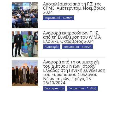
Αποτελέσματα από τη Γ.Σ. της
CPME, Άμστερνταμ, Νοέμβριος
2024
Ευρωπαϊκά - Διεθνή
Αναφορά εκπροσώπων Π.Ι.Σ.
από τη Συνέλευση του W.M.A.,
Ελσίνκι, Οκτώβριος 2024
Αναφορές
,
Ευρωπαϊκά - Διεθνή
Αναφορά από τη συμμετοχή
του Δικτύου Νέων Ιατρών
Ελλάδας στη Γενική Συνέλευση
του Ευρωπαϊκού Συλλόγου
Νέων Ιατρών, Πράγα, 25-
26/10/2024
Επικαιρότητα
,
Ευρωπαϊκά - Διεθνή