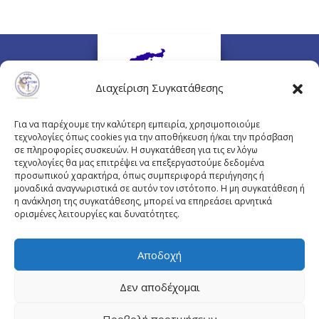
Διαχείριση Συγκατάθεσης
Για να παρέχουμε την καλύτερη εμπειρία, χρησιμοποιούμε
τεχνολογίες όπως cookies για την αποθήκευση ή/και την πρόσβαση
σε πληροφορίες συσκευών. Η συγκατάθεση για τις εν λόγω
τεχνολογίες θα μας επιτρέψει να επεξεργαστούμε δεδομένα
προσωπικού χαρακτήρα, όπως συμπεριφορά περιήγησης ή
Πλουτάρχου 3, 10675 Αθήνα
μοναδικά αναγνωριστικά σε αυτόν τον ιστότοπο. Η μη συγκατάθεση ή
Email επικοινωνίας:
pisinfo@pis.gr
η ανάκληση της συγκατάθεσης, μπορεί να επηρεάσει αρνητικά
ορισμένες λειτουργίες και δυνατότητες.
Πολιτική Προστασίας Προσωπικών Δεδομένων
Αποδοχή
Δεν αποδέχομαι
© Copyright pis.gr 2019 - Designed & Hosted by
Προβολή προτιμήσεων