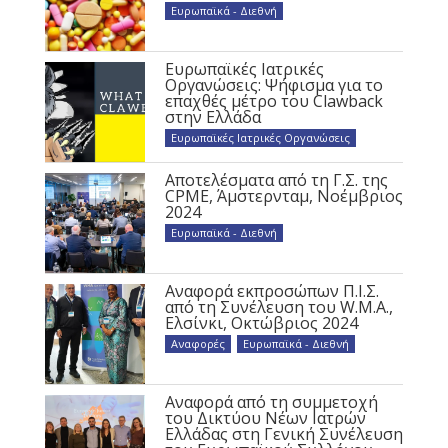
Ευρωπαϊκά - Διεθνή
Ευρωπαϊκές Ιατρικές
Οργανώσεις: Ψήφισμα για το
επαχθές μέτρο του Clawback
στην Ελλάδα
Ευρωπαϊκές Ιατρικές Οργανώσεις
Αποτελέσματα από τη Γ.Σ. της
CPME, Άμστερνταμ, Νοέμβριος
2024
Ευρωπαϊκά - Διεθνή
Αναφορά εκπροσώπων Π.Ι.Σ.
από τη Συνέλευση του W.M.A.,
Ελσίνκι, Οκτώβριος 2024
Αναφορές
,
Ευρωπαϊκά - Διεθνή
Αναφορά από τη συμμετοχή
του Δικτύου Νέων Ιατρών
Ελλάδας στη Γενική Συνέλευση