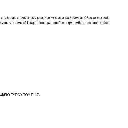
ης δραστηριότητάς μας και γι αυτό καλούνται όλοι οι ιατροί,
ιμένου να ανατάξουμε όσο μπορούμε την ανθρωπιστική κρίση
ΦΕΙΟ ΤΥΠΟΥ ΤΟΥ Π.Ι.Σ.