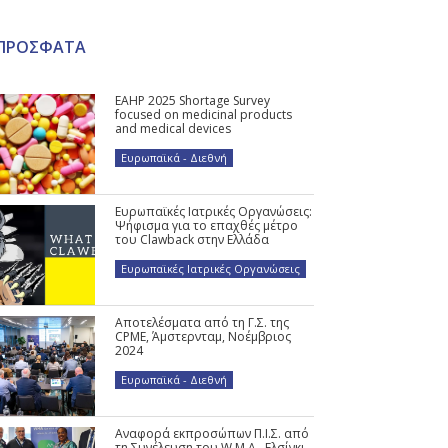
ΠΡΟΣΦΑΤΑ
EAHP 2025 Shortage Survey
focused on medicinal products
and medical devices
Ευρωπαϊκά - Διεθνή
Ευρωπαϊκές Ιατρικές Οργανώσεις:
Ψήφισμα για το επαχθές μέτρο
του Clawback στην Ελλάδα
Ευρωπαϊκές Ιατρικές Οργανώσεις
Αποτελέσματα από τη Γ.Σ. της
CPME, Άμστερνταμ, Νοέμβριος
2024
Ευρωπαϊκά - Διεθνή
Αναφορά εκπροσώπων Π.Ι.Σ. από
τη Συνέλευση του W.M.A., Ελσίνκι,