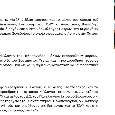
, κ. Μιχάλης Βλασταράκος, και το μέλος του Διοικητικού
ιοικούσας Επιτροπής του ΤΣΑΥ, κ. Αναστάσιος Βασιάδης,
οία διοργάνωσε ο Ιατρικός Σύλλογος Πατρών, την Κυριακή 19
σιακού Συνεδρίου, το οποίο πραγματοποιήθηκε στην Πάτρα,
 Συλλόγων της Πελοποννήσου, άλλων εκπροσώπων φορέων,
τικές του Συστήματος Υγείας και η μεταρρύθμισή τους σε
ποννήσου, καθώς και η σημερινή κατάσταση και οι προοπτικές
νιου Ιατρικού Συλλόγου, κ. Μιχάλης Βλασταράκος, και τα
ρόεδρος του Ιατρικού Συλλόγου Πατρών, ο κ. Αναστάσιος
 και μέλος του Δ.Σ. του Πανελληνίου Ιατρικού Συλλόγου, ο κ.
ής της Υγείας του Πανεπιστημίου Πελοποννήσου, ο κ. Ιωάννης
 Αθηνών και υπεύθυνος της Επιτροπής για το ΤΣΑΥ και ο κ.
ύσας Επιτροπής του ΤΣΑΥ.