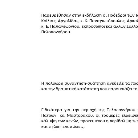
Παρευρέθησαν στην εκδήλωση οι Πρόεδροι των Ιατ
Κοίλιας, Αργολίδας, κ. Κ. Παναγιωτόπουλος, Αρκ
κ. Ε. Παπαγεωργίου, εκπρόσωποι και άλλων Συλλό
Πελοποννήσου.
Η πολύωρη συνάντηση-συζήτηση ανέδειξε τα προ
και την δραματική κατάσταση που παρουσιάζει το 
Ειδικότερα για την περιοχή της Πελοποννήσου
Πατρών, κα Μαστοράκου, οι τρομερές ελλείψει
κάλυψη των κενών, προκειμένου η περίθαλψη των 
και τη ζωή, επιπτώσεις.