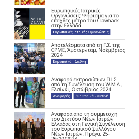
Ευρωπαϊκές Ιατρικές
Οργανώσεις: Ψήφισμα για το
επαχθές μέτρο του Clawback
στην Ελλάδα
Ευρωπαϊκές Ιατρικές Οργανώσεις
Αποτελέσματα από τη Γ.Σ. της
CPME, Άμστερνταμ, Νοέμβριος
2024
Ευρωπαϊκά - Διεθνή
Αναφορά εκπροσώπων Π.Ι.Σ.
από τη Συνέλευση του W.M.A.,
Ελσίνκι, Οκτώβριος 2024
Αναφορές
,
Ευρωπαϊκά - Διεθνή
Αναφορά από τη συμμετοχή
του Δικτύου Νέων Ιατρών
Ελλάδας στη Γενική Συνέλευση
του Ευρωπαϊκού Συλλόγου
Νέων Ιατρών, Πράγα, 25-
26/10/2024