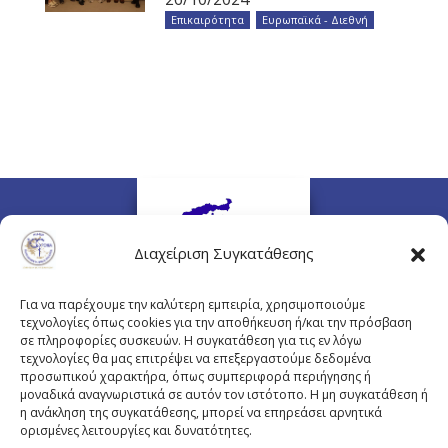
Επικαιρότητα
,
Ευρωπαϊκά - Διεθνή
Διαχείριση Συγκατάθεσης
Για να παρέχουμε την καλύτερη εμπειρία, χρησιμοποιούμε
τεχνολογίες όπως cookies για την αποθήκευση ή/και την πρόσβαση
σε πληροφορίες συσκευών. Η συγκατάθεση για τις εν λόγω
τεχνολογίες θα μας επιτρέψει να επεξεργαστούμε δεδομένα
προσωπικού χαρακτήρα, όπως συμπεριφορά περιήγησης ή
Πλουτάρχου 3, 10675 Αθήνα
μοναδικά αναγνωριστικά σε αυτόν τον ιστότοπο. Η μη συγκατάθεση ή
Email επικοινωνίας:
pisinfo@pis.gr
η ανάκληση της συγκατάθεσης, μπορεί να επηρεάσει αρνητικά
ορισμένες λειτουργίες και δυνατότητες.