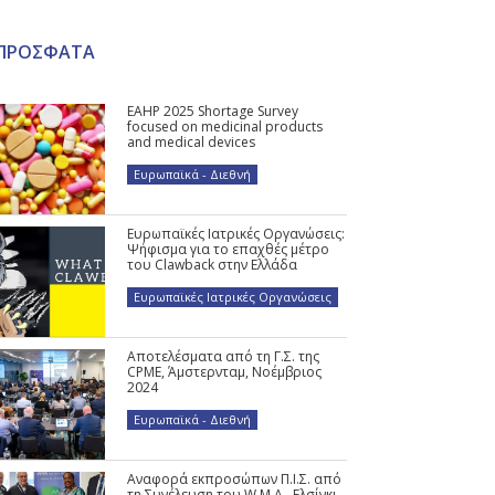
ΠΡΟΣΦΑΤΑ
EAHP 2025 Shortage Survey
focused on medicinal products
and medical devices
Ευρωπαϊκά - Διεθνή
Ευρωπαϊκές Ιατρικές Οργανώσεις:
Ψήφισμα για το επαχθές μέτρο
του Clawback στην Ελλάδα
Ευρωπαϊκές Ιατρικές Οργανώσεις
Αποτελέσματα από τη Γ.Σ. της
CPME, Άμστερνταμ, Νοέμβριος
2024
Ευρωπαϊκά - Διεθνή
Αναφορά εκπροσώπων Π.Ι.Σ. από
τη Συνέλευση του W.M.A., Ελσίνκι,