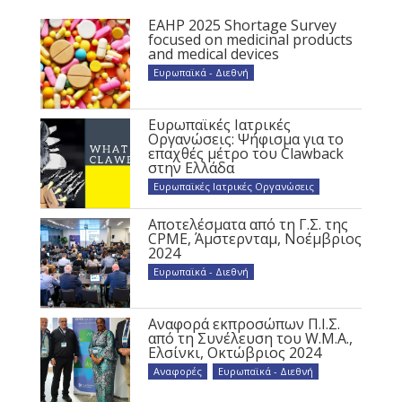
EAHP 2025 Shortage Survey
focused on medicinal products
and medical devices
Ευρωπαϊκά - Διεθνή
Ευρωπαϊκές Ιατρικές
Οργανώσεις: Ψήφισμα για το
επαχθές μέτρο του Clawback
στην Ελλάδα
Ευρωπαϊκές Ιατρικές Οργανώσεις
Αποτελέσματα από τη Γ.Σ. της
CPME, Άμστερνταμ, Νοέμβριος
2024
Ευρωπαϊκά - Διεθνή
Αναφορά εκπροσώπων Π.Ι.Σ.
από τη Συνέλευση του W.M.A.,
Ελσίνκι, Οκτώβριος 2024
Αναφορές
,
Ευρωπαϊκά - Διεθνή