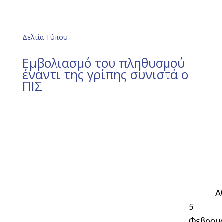
Δελτία Τύπου
Eμβολιασμό του πληθυσμού
έναντι της γρίπης συνιστά ο
ΠΙΣ
Α
5
Φεβρου