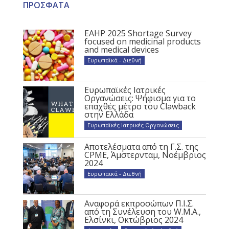
ΠΡΟΣΦΑΤΑ
EAHP 2025 Shortage Survey
focused on medicinal products
and medical devices
Ευρωπαϊκά - Διεθνή
Ευρωπαϊκές Ιατρικές
Οργανώσεις: Ψήφισμα για το
επαχθές μέτρο του Clawback
στην Ελλάδα
Ευρωπαϊκές Ιατρικές Οργανώσεις
Αποτελέσματα από τη Γ.Σ. της
CPME, Άμστερνταμ, Νοέμβριος
2024
Ευρωπαϊκά - Διεθνή
Αναφορά εκπροσώπων Π.Ι.Σ.
από τη Συνέλευση του W.M.A.,
Ελσίνκι, Οκτώβριος 2024