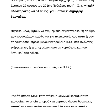
Προέδρους των Ιατρικών Συλλόγων της χώρας, απέστειλαν τη
Δευτέρα 22 Αυγούστου 2016 ο Πρόεδρος του Π.Ι.Σ. κ.
Μιχαήλ
Βλασταράκος
και ο Γενικός Γραμματέας κ.
Δημήτρης
Βαρνάβας
.
Συγκεκριμένα, ζητούν να ενημερωθούν για τον ακριβή αριθμό
των κρουσμάτων, καθώς και για τις περιοχές που αυτά έχουν
παρουσιαστεί, προκειμένου να προβεί ο Π.Ι.Σ. στις ανάλογες
ενέργειες ως έχει υποχρέωση από τη Νομοθεσία και του
θεσμικού του ρόλου.
(Επισυνάπτονται οι δύο επιστολές του Π.Ι.Σ.).
Επειδή από τα ΜΜΕ καταστήκαμε κοινωνοί κρουσμάτων
ελονοσίας, τα οποία μπορούν να δημιουργήσουν δυσμενείς