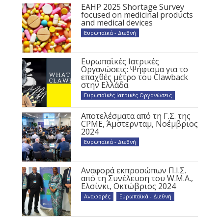
EAHP 2025 Shortage Survey
focused on medicinal products
and medical devices
Ευρωπαϊκά - Διεθνή
Ευρωπαϊκές Ιατρικές
Οργανώσεις: Ψήφισμα για το
επαχθές μέτρο του Clawback
στην Ελλάδα
Ευρωπαϊκές Ιατρικές Οργανώσεις
Αποτελέσματα από τη Γ.Σ. της
CPME, Άμστερνταμ, Νοέμβριος
2024
Ευρωπαϊκά - Διεθνή
Αναφορά εκπροσώπων Π.Ι.Σ.
από τη Συνέλευση του W.M.A.,
Ελσίνκι, Οκτώβριος 2024
Αναφορές
,
Ευρωπαϊκά - Διεθνή