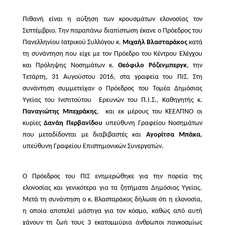
Πιθανή είναι η αύξηση των κρουσμάτων ελονοσίας τον
Σεπτέμβριο. Την παραπάνω διαπίστωση έκανε ο Πρόεδρος του
Πανελληνίου Ιατρικού Συλλόγου κ.
Μιχαήλ Βλασταράκος
κατά
τη συνάντηση που είχε με τον Πρόεδρο του Κέντρου Ελέγχου
και Πρόληψης Νοσημάτων κ.
Θεόφιλο Ρόζενμπεργκ
, την
Τετάρτη, 31 Αυγούστου 2016, στα γραφεία του ΠΙΣ. Στη
συνάντηση συμμετείχαν ο Πρόεδρος του Τομέα Δημόσιας
Υγείας του Ινστιτούτου
Ερευνών του Π.Ι.Σ., Καθηγητής κ.
Παναγιώτης Μπεχράκης
,
και εκ μέρους του ΚΕΕΛΠΝΟ οι
κυρίες
Δανάη Περβανίδου
υπεύθυνη Γραφείου Νοσημάτων
που μεταδίδονται με διαβιβαστές και
Αγορίτσα Μπάκα
,
υπεύθυνη Γραφείου Επιστημονικών Συνεργατών.
Ο Πρόεδρος του ΠΙΣ ενημερώθηκε για την πορεία της
ελονοσίας και γενικότερα για τα ζητήματα Δημόσιας Υγείας.
Μετά τη συνάντηση ο κ. Βλασταράκος δήλωσε ότι η ελονοσία,
η οποία αποτελεί μάστιγα για τον κόσμο, καθώς από αυτή
χάνουν τη ζωή τους 3 εκατομμύρια άνθρωποι παγκοσμίως