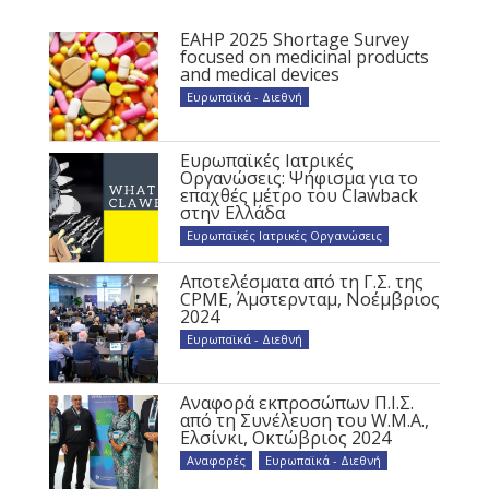
EAHP 2025 Shortage Survey
focused on medicinal products
and medical devices
Ευρωπαϊκά - Διεθνή
Ευρωπαϊκές Ιατρικές
Οργανώσεις: Ψήφισμα για το
επαχθές μέτρο του Clawback
στην Ελλάδα
Ευρωπαϊκές Ιατρικές Οργανώσεις
Αποτελέσματα από τη Γ.Σ. της
CPME, Άμστερνταμ, Νοέμβριος
2024
Ευρωπαϊκά - Διεθνή
Αναφορά εκπροσώπων Π.Ι.Σ.
από τη Συνέλευση του W.M.A.,
Ελσίνκι, Οκτώβριος 2024
Αναφορές
,
Ευρωπαϊκά - Διεθνή