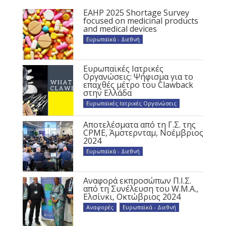
EAHP 2025 Shortage Survey
focused on medicinal products
and medical devices
Ευρωπαϊκά - Διεθνή
Ευρωπαϊκές Ιατρικές
Οργανώσεις: Ψήφισμα για το
επαχθές μέτρο του Clawback
στην Ελλάδα
Ευρωπαϊκές Ιατρικές Οργανώσεις
Αποτελέσματα από τη Γ.Σ. της
CPME, Άμστερνταμ, Νοέμβριος
2024
Ευρωπαϊκά - Διεθνή
Αναφορά εκπροσώπων Π.Ι.Σ.
από τη Συνέλευση του W.M.A.,
Ελσίνκι, Οκτώβριος 2024
Αναφορές
,
Ευρωπαϊκά - Διεθνή