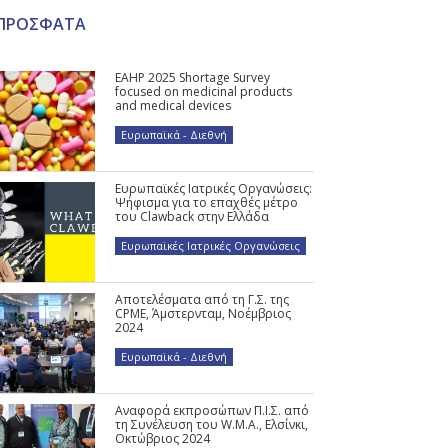
ΠΡΟΣΦΑΤΑ
EAHP 2025 Shortage Survey
focused on medicinal products
and medical devices
Ευρωπαϊκά - Διεθνή
Ευρωπαϊκές Ιατρικές Οργανώσεις:
Ψήφισμα για το επαχθές μέτρο
του Clawback στην Ελλάδα
Ευρωπαϊκές Ιατρικές Οργανώσεις
Αποτελέσματα από τη Γ.Σ. της
CPME, Άμστερνταμ, Νοέμβριος
2024
Ευρωπαϊκά - Διεθνή
Αναφορά εκπροσώπων Π.Ι.Σ. από
τη Συνέλευση του W.M.A., Ελσίνκι,
Οκτώβριος 2024