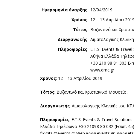
Ημερομηνία έναρξης
12/04/2019
Χρόνος
12 – 13 Απριλίου 201
Τόπος
Βυζαντινό και Χριστι
Διοργανωτής
Αιματολογικής Κλινικ
Πληροφορίες
E.T.S. Events & Travel
Αθήνα Ελλάδα Τηλέφω
+30 210 98 81 303 E-m
www.dmc.gr
Χρόνος
: 12 – 13 Απριλίου 2019
Τόπος
: Βυζαντινό και Χριστιανικό Μουσείο,
Διοργανωτής
: Αιματολογικής Κλινικής του ΚΠ
Πληροφορίες
: E.T.S. Events & Travel Solution
Ελλάδα Τηλέφωνο +30 21098 80 032 (Εσωτ. 45)
f.kyritsi@events.gr Web www.events.gr, www.et