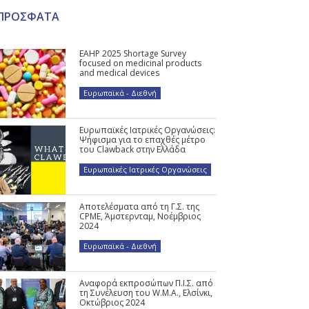
ΠΡΟΣΦΑΤΑ
EAHP 2025 Shortage Survey
focused on medicinal products
and medical devices
Ευρωπαϊκά - Διεθνή
Ευρωπαϊκές Ιατρικές Οργανώσεις:
Ψήφισμα για το επαχθές μέτρο
του Clawback στην Ελλάδα
Ευρωπαϊκές Ιατρικές Οργανώσεις
Αποτελέσματα από τη Γ.Σ. της
CPME, Άμστερνταμ, Νοέμβριος
2024
Ευρωπαϊκά - Διεθνή
Αναφορά εκπροσώπων Π.Ι.Σ. από
τη Συνέλευση του W.M.A., Ελσίνκι,
Οκτώβριος 2024