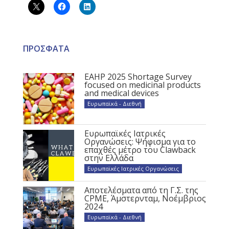
ΠΡΟΣΦΑΤΑ
EAHP 2025 Shortage Survey
focused on medicinal products
and medical devices
Ευρωπαϊκά - Διεθνή
Ευρωπαϊκές Ιατρικές
Οργανώσεις: Ψήφισμα για το
επαχθές μέτρο του Clawback
στην Ελλάδα
Ευρωπαϊκές Ιατρικές Οργανώσεις
Αποτελέσματα από τη Γ.Σ. της
CPME, Άμστερνταμ, Νοέμβριος
2024
Ευρωπαϊκά - Διεθνή