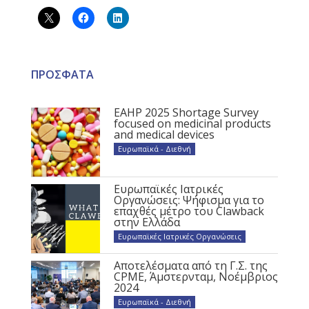
ΠΡΟΣΦΑΤΑ
EAHP 2025 Shortage Survey
focused on medicinal products
and medical devices
Ευρωπαϊκά - Διεθνή
Ευρωπαϊκές Ιατρικές
Οργανώσεις: Ψήφισμα για το
επαχθές μέτρο του Clawback
στην Ελλάδα
Ευρωπαϊκές Ιατρικές Οργανώσεις
Αποτελέσματα από τη Γ.Σ. της
CPME, Άμστερνταμ, Νοέμβριος
2024
Ευρωπαϊκά - Διεθνή