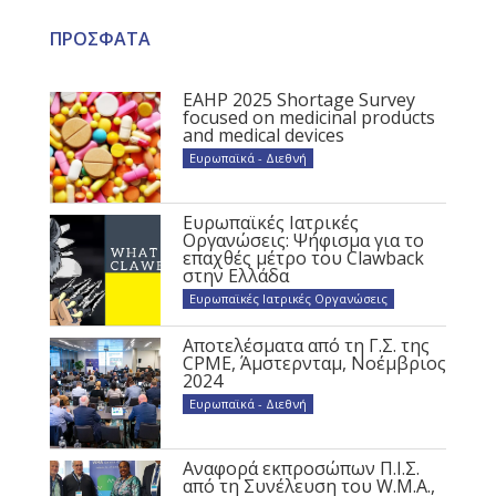
ΠΡΟΣΦΑΤΑ
EAHP 2025 Shortage Survey
focused on medicinal products
and medical devices
Ευρωπαϊκά - Διεθνή
Ευρωπαϊκές Ιατρικές
Οργανώσεις: Ψήφισμα για το
επαχθές μέτρο του Clawback
στην Ελλάδα
Ευρωπαϊκές Ιατρικές Οργανώσεις
Αποτελέσματα από τη Γ.Σ. της
CPME, Άμστερνταμ, Νοέμβριος
2024
Ευρωπαϊκά - Διεθνή
Αναφορά εκπροσώπων Π.Ι.Σ.
από τη Συνέλευση του W.M.A.,