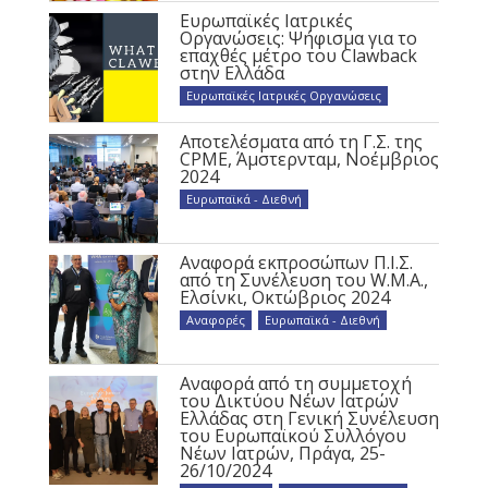
Ευρωπαϊκές Ιατρικές
Οργανώσεις: Ψήφισμα για το
επαχθές μέτρο του Clawback
στην Ελλάδα
Ευρωπαϊκές Ιατρικές Οργανώσεις
Αποτελέσματα από τη Γ.Σ. της
CPME, Άμστερνταμ, Νοέμβριος
2024
Ευρωπαϊκά - Διεθνή
Αναφορά εκπροσώπων Π.Ι.Σ.
από τη Συνέλευση του W.M.A.,
Ελσίνκι, Οκτώβριος 2024
Αναφορές
,
Ευρωπαϊκά - Διεθνή
Αναφορά από τη συμμετοχή
του Δικτύου Νέων Ιατρών
Ελλάδας στη Γενική Συνέλευση
του Ευρωπαϊκού Συλλόγου
Νέων Ιατρών, Πράγα, 25-
26/10/2024