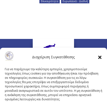
Επικαιρότητα
,
Ευρωπαϊκά - Διεθνή
Διαχείριση Συγκατάθεσης
Για να παρέχουμε την καλύτερη εμπειρία, χρησιμοποιούμε
τεχνολογίες όπως cookies για την αποθήκευση ή/και την πρόσβαση
σε πληροφορίες συσκευών. Η συγκατάθεση για τις εν λόγω
τεχνολογίες θα μας επιτρέψει να επεξεργαστούμε δεδομένα
προσωπικού χαρακτήρα, όπως συμπεριφορά περιήγησης ή
Πλουτάρχου 3, 10675 Αθήνα
μοναδικά αναγνωριστικά σε αυτόν τον ιστότοπο. Η μη συγκατάθεση ή
Email επικοινωνίας:
pisinfo@pis.gr
η ανάκληση της συγκατάθεσης, μπορεί να επηρεάσει αρνητικά
ορισμένες λειτουργίες και δυνατότητες.
Πολιτική Προστασίας Προσωπικών Δεδομένων