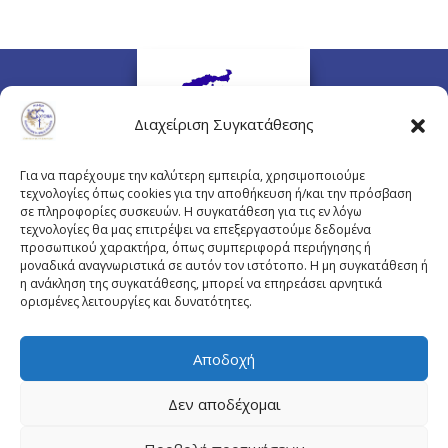
Διαχείριση Συγκατάθεσης
Για να παρέχουμε την καλύτερη εμπειρία, χρησιμοποιούμε
τεχνολογίες όπως cookies για την αποθήκευση ή/και την πρόσβαση
σε πληροφορίες συσκευών. Η συγκατάθεση για τις εν λόγω
τεχνολογίες θα μας επιτρέψει να επεξεργαστούμε δεδομένα
προσωπικού χαρακτήρα, όπως συμπεριφορά περιήγησης ή
Πλουτάρχου 3, 10675 Αθήνα
μοναδικά αναγνωριστικά σε αυτόν τον ιστότοπο. Η μη συγκατάθεση ή
Email επικοινωνίας:
pisinfo@pis.gr
η ανάκληση της συγκατάθεσης, μπορεί να επηρεάσει αρνητικά
ορισμένες λειτουργίες και δυνατότητες.
Πολιτική Προστασίας Προσωπικών Δεδομένων
Αποδοχή
Δεν αποδέχομαι
© Copyright pis.gr 2019 - Designed & Hosted by