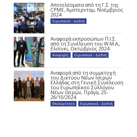
Αποτελέσματα από τη Γ.Σ. της
CPME, Άμστερνταμ, Νοέμβριος
2024
Ευρωπαϊκά - Διεθνή
Αναφορά εκπροσώπων Π.Ι.Σ.
από τη Συνέλευση του W.M.A.,
Ελσίνκι, Οκτώβριος 2024
Αναφορές
,
Ευρωπαϊκά - Διεθνή
Αναφορά από τη συμμετοχή
του Δικτύου Νέων Ιατρών
Ελλάδας στη Γενική Συνέλευση
του Ευρωπαϊκού Συλλόγου
Νέων Ιατρών, Πράγα, 25-
26/10/2024
Επικαιρότητα
,
Ευρωπαϊκά - Διεθνή