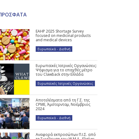
ΠΡΟΣΦΑΤΑ
EAHP 2025 Shortage Survey
focused on medicinal products
and medical devices
Ευρωπαϊκά - Διεθνή
Ευρωπαϊκές Ιατρικές Οργανώσεις:
Ψήφισμα για το επαχθές μέτρο
του Clawback στην Ελλάδα
Ευρωπαϊκές Ιατρικές Οργανώσεις
Αποτελέσματα από τη Γ.Σ. της
CPME, Άμστερνταμ, Νοέμβριος
2024
Ευρωπαϊκά - Διεθνή
Αναφορά εκπροσώπων Π.Ι.Σ. από
τη Συνέλευση του W.M.A., Ελσίνκι,