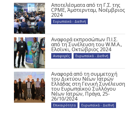
Αποτελέσματα από τη Γ.Σ. της
CPME, Άμστερνταμ, Νοέμβριος
2024
Ευρωπαϊκά - Διεθνή
Αναφορά εκπροσώπων Π.Ι.Σ.
από τη Συνέλευση του W.M.A.,
Ελσίνκι, Οκτώβριος 2024
Αναφορές
,
Ευρωπαϊκά - Διεθνή
Αναφορά από τη συμμετοχή
του Δικτύου Νέων Ιατρών
Ελλάδας στη Γενική Συνέλευση
του Ευρωπαϊκού Συλλόγου
Νέων Ιατρών, Πράγα, 25-
26/10/2024
Επικαιρότητα
,
Ευρωπαϊκά - Διεθνή