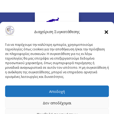
Διαχείριση Συγκατάθεσης
Για να παρέχουμε την καλύτερη εμπειρία, χρησιμοποιούμε
τεχνολογίες όπως cookies για την αποθήκευση ή/και την πρόσβαση
σε πληροφορίες συσκευών. Η συγκατάθεση για τις εν λόγω
τεχνολογίες θα μας επιτρέψει να επεξεργαστούμε δεδομένα
προσωπικού χαρακτήρα, όπως συμπεριφορά περιήγησης ή
Πλουτάρχου 3, 10675 Αθήνα
μοναδικά αναγνωριστικά σε αυτόν τον ιστότοπο. Η μη συγκατάθεση ή
Email επικοινωνίας:
pisinfo@pis.gr
η ανάκληση της συγκατάθεσης, μπορεί να επηρεάσει αρνητικά
ορισμένες λειτουργίες και δυνατότητες.
Πολιτική Προστασίας Προσωπικών Δεδομένων
Αποδοχή
Δεν αποδέχομαι
© Copyright pis.gr 2019 - Designed & Hosted by