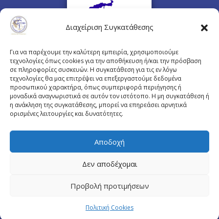
Διαχείριση Συγκατάθεσης
Για να παρέχουμε την καλύτερη εμπειρία, χρησιμοποιούμε
τεχνολογίες όπως cookies για την αποθήκευση ή/και την πρόσβαση
σε πληροφορίες συσκευών. Η συγκατάθεση για τις εν λόγω
τεχνολογίες θα μας επιτρέψει να επεξεργαστούμε δεδομένα
προσωπικού χαρακτήρα, όπως συμπεριφορά περιήγησης ή
Πλουτάρχου 3, 10675 Αθήνα
μοναδικά αναγνωριστικά σε αυτόν τον ιστότοπο. Η μη συγκατάθεση ή
Email επικοινωνίας:
pisinfo@pis.gr
η ανάκληση της συγκατάθεσης, μπορεί να επηρεάσει αρνητικά
ορισμένες λειτουργίες και δυνατότητες.
Πολιτική Προστασίας Προσωπικών Δεδομένων
Αποδοχή
Δεν αποδέχομαι
© Copyright pis.gr 2019 - Designed & Hosted by
Προβολή προτιμήσεων
site4doctor.com
&
my-medical.gr
Πολιτική Cookies