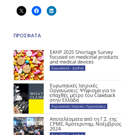
ΠΡΟΣΦΑΤΑ
EAHP 2025 Shortage Survey
focused on medicinal products
and medical devices
Ευρωπαϊκά - Διεθνή
Ευρωπαϊκές Ιατρικές
Οργανώσεις: Ψήφισμα για το
επαχθές μέτρο του Clawback
στην Ελλάδα
Ευρωπαϊκές Ιατρικές Οργανώσεις
Αποτελέσματα από τη Γ.Σ. της
CPME, Άμστερνταμ, Νοέμβριος
2024
Ευρωπαϊκά - Διεθνή