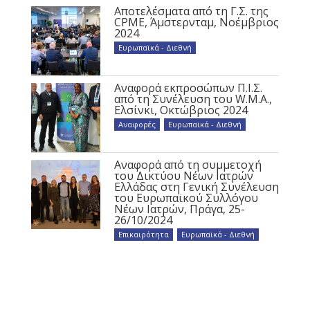
Αποτελέσματα από τη Γ.Σ. της
CPME, Άμστερνταμ, Νοέμβριος
2024
Ευρωπαϊκά - Διεθνή
Αναφορά εκπροσώπων Π.Ι.Σ.
από τη Συνέλευση του W.M.A.,
Ελσίνκι, Οκτώβριος 2024
Αναφορές
,
Ευρωπαϊκά - Διεθνή
Αναφορά από τη συμμετοχή
του Δικτύου Νέων Ιατρών
Ελλάδας στη Γενική Συνέλευση
του Ευρωπαϊκού Συλλόγου
Νέων Ιατρών, Πράγα, 25-
26/10/2024
Επικαιρότητα
,
Ευρωπαϊκά - Διεθνή