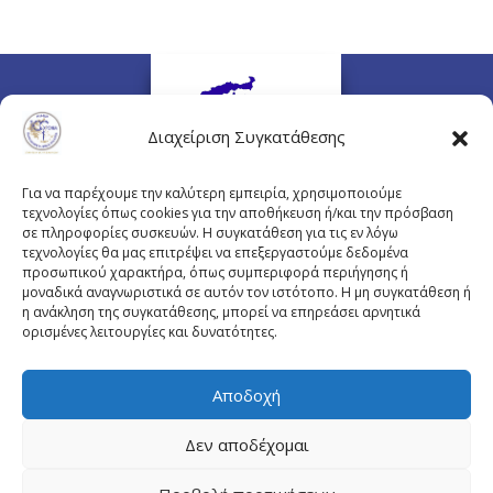
Διαχείριση Συγκατάθεσης
Για να παρέχουμε την καλύτερη εμπειρία, χρησιμοποιούμε
τεχνολογίες όπως cookies για την αποθήκευση ή/και την πρόσβαση
σε πληροφορίες συσκευών. Η συγκατάθεση για τις εν λόγω
τεχνολογίες θα μας επιτρέψει να επεξεργαστούμε δεδομένα
προσωπικού χαρακτήρα, όπως συμπεριφορά περιήγησης ή
Πλουτάρχου 3, 10675 Αθήνα
μοναδικά αναγνωριστικά σε αυτόν τον ιστότοπο. Η μη συγκατάθεση ή
Email επικοινωνίας:
pisinfo@pis.gr
η ανάκληση της συγκατάθεσης, μπορεί να επηρεάσει αρνητικά
ορισμένες λειτουργίες και δυνατότητες.
Πολιτική Προστασίας Προσωπικών Δεδομένων
Αποδοχή
Δεν αποδέχομαι
© Copyright pis.gr 2019 - Designed & Hosted by