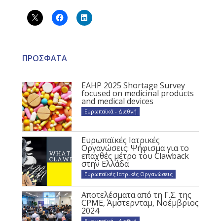
ΠΡΟΣΦΑΤΑ
EAHP 2025 Shortage Survey
focused on medicinal products
and medical devices
Ευρωπαϊκά - Διεθνή
Ευρωπαϊκές Ιατρικές
Οργανώσεις: Ψήφισμα για το
επαχθές μέτρο του Clawback
στην Ελλάδα
Ευρωπαϊκές Ιατρικές Οργανώσεις
Αποτελέσματα από τη Γ.Σ. της
CPME, Άμστερνταμ, Νοέμβριος
2024
Ευρωπαϊκά - Διεθνή