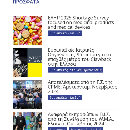
ΠΡΟΣΦΑΤΑ
EAHP 2025 Shortage Survey
focused on medicinal products
and medical devices
Ευρωπαϊκά - Διεθνή
Ευρωπαϊκές Ιατρικές
Οργανώσεις: Ψήφισμα για το
επαχθές μέτρο του Clawback
στην Ελλάδα
Ευρωπαϊκές Ιατρικές Οργανώσεις
Αποτελέσματα από τη Γ.Σ. της
CPME, Άμστερνταμ, Νοέμβριος
2024
Ευρωπαϊκά - Διεθνή
Αναφορά εκπροσώπων Π.Ι.Σ.
από τη Συνέλευση του W.M.A.,
Ελσίνκι, Οκτώβριος 2024
Αναφορές
,
Ευρωπαϊκά - Διεθνή