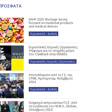
ΠΡΟΣΦΑΤΑ
EAHP 2025 Shortage Survey
focused on medicinal products
and medical devices
Ευρωπαϊκά - Διεθνή
Ευρωπαϊκές Ιατρικές Οργανώσεις:
Ψήφισμα για το επαχθές μέτρο
του Clawback στην Ελλάδα
Ευρωπαϊκές Ιατρικές Οργανώσεις
Αποτελέσματα από τη Γ.Σ. της
CPME, Άμστερνταμ, Νοέμβριος
2024
Ευρωπαϊκά - Διεθνή
Αναφορά εκπροσώπων Π.Ι.Σ. από
τη Συνέλευση του W.M.A., Ελσίνκι,
Οκτώβριος 2024