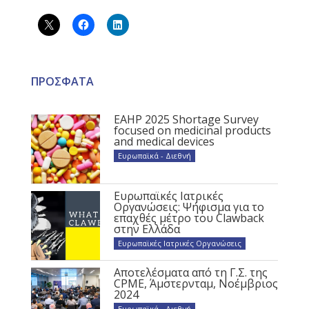
ΠΡΟΣΦΑΤΑ
EAHP 2025 Shortage Survey
focused on medicinal products
and medical devices
Ευρωπαϊκά - Διεθνή
Ευρωπαϊκές Ιατρικές
Οργανώσεις: Ψήφισμα για το
επαχθές μέτρο του Clawback
στην Ελλάδα
Ευρωπαϊκές Ιατρικές Οργανώσεις
Αποτελέσματα από τη Γ.Σ. της
CPME, Άμστερνταμ, Νοέμβριος
2024
Ευρωπαϊκά - Διεθνή