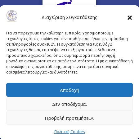
Διαχείριση Συγκατάθεσης
Για να παρέχουμε την καλύτερη εμπειρία, χρησιμοποιούμε
τεχνολογίες όπως cookies για την αποθήκευση ή/και την πρόσβαση
σε πληροφορίες συσκευών. Η συγκατάθεση για τις εν λόγω
τεχνολογίες θα μας επιτρέψει να επεξεργαστούμε δεδομένα
προσωπικού χαρακτήρα, όπως συμπεριφορά περιήγησης ή
Πλουτάρχου 3, 10675 Αθήνα
μοναδικά αναγνωριστικά σε αυτόν τον ιστότοπο. Η μη συγκατάθεση ή
Email επικοινωνίας:
pisinfo@pis.gr
η ανάκληση της συγκατάθεσης, μπορεί να επηρεάσει αρνητικά
ορισμένες λειτουργίες και δυνατότητες.
Πολιτική Προστασίας Προσωπικών Δεδομένων
Αποδοχή
Δεν αποδέχομαι
© Copyright pis.gr 2019 - Designed & Hosted by
Προβολή προτιμήσεων
site4doctor.com
&
my-medical.gr
Πολιτική Cookies