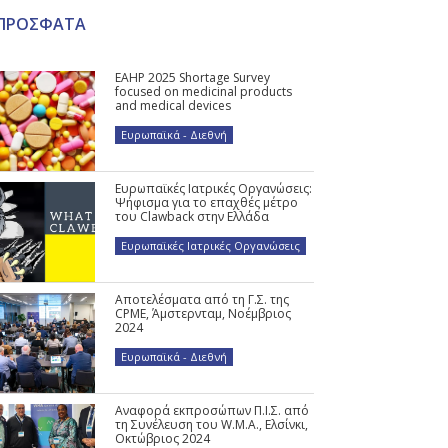
ΠΡΟΣΦΑΤΑ
EAHP 2025 Shortage Survey
focused on medicinal products
and medical devices
Ευρωπαϊκά - Διεθνή
Ευρωπαϊκές Ιατρικές Οργανώσεις:
Ψήφισμα για το επαχθές μέτρο
του Clawback στην Ελλάδα
Ευρωπαϊκές Ιατρικές Οργανώσεις
Αποτελέσματα από τη Γ.Σ. της
CPME, Άμστερνταμ, Νοέμβριος
2024
Ευρωπαϊκά - Διεθνή
Αναφορά εκπροσώπων Π.Ι.Σ. από
τη Συνέλευση του W.M.A., Ελσίνκι,
Οκτώβριος 2024