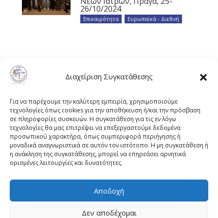
Νέων Ιατρών, Πράγα, 25-
26/10/2024
Επικαιρότητα
,
Ευρωπαϊκά - Διεθνή
Διαχείριση Συγκατάθεσης
Για να παρέχουμε την καλύτερη εμπειρία, χρησιμοποιούμε
τεχνολογίες όπως cookies για την αποθήκευση ή/και την πρόσβαση
σε πληροφορίες συσκευών. Η συγκατάθεση για τις εν λόγω
τεχνολογίες θα μας επιτρέψει να επεξεργαστούμε δεδομένα
προσωπικού χαρακτήρα, όπως συμπεριφορά περιήγησης ή
μοναδικά αναγνωριστικά σε αυτόν τον ιστότοπο. Η μη συγκατάθεση ή
η ανάκληση της συγκατάθεσης, μπορεί να επηρεάσει αρνητικά
ορισμένες λειτουργίες και δυνατότητες.
Αποδοχή
Πλουτάρχου 3, 10675 Αθήνα
Email επικοινωνίας:
pisinfo@pis.gr
Δεν αποδέχομαι