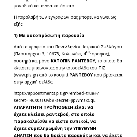
μοναδικό και αναντικατάστατο.
Η παραλαβή των εγγράφων σας μπορεί να γίνει ως
εξής:
1) Με αυτοπρόσωπη παρουσία
Από τα γραφεία του Πανελληνίου Ιατρικού Συλλόγου
ος
(Πλουτάρχου 3, 10675, Κολωνάκι, 4
όροφος),
αυστηρά και μόνο
ΚΑΤΟΠΙΝ ΡΑΝΤΕΒΟΥ
, το οποίο θα
κλείσετε μπαίνοντας στην ιστοσελίδα του ΠΙΣ
(www.pis.gr) από το κουμπί
ΡΑΝΤΕΒΟΥ
που βρίσκεται
στην αρχική σελίδα.
https://appointments.pis.gr/?embed=true#?
secret=I46X0sFUvb#?secret=JipWmsxCqL
ΑΠΑΡΑΙΤΗΤΗ ΠΡΟΫΠΟΘΕΣΗ
είναι να
έχετε κλείσει ραντεβού, στο οποίο
παρακαλείσθε να είστε τυπικοί, να
έχετε συμπληρωμένη την ΥΠΕΥΘΥΝΗ
ΔΗΛΩΣΗ που θα βρείτε παρακάτω και να έχετε