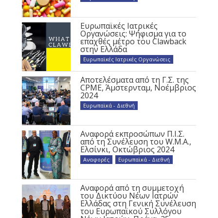
Ευρωπαϊκές Ιατρικές
Οργανώσεις: Ψήφισμα για το
επαχθές μέτρο του Clawback
στην Ελλάδα
Ευρωπαϊκές Ιατρικές Οργανώσεις
Αποτελέσματα από τη Γ.Σ. της
CPME, Άμστερνταμ, Νοέμβριος
2024
Ευρωπαϊκά - Διεθνή
Αναφορά εκπροσώπων Π.Ι.Σ.
από τη Συνέλευση του W.M.A.,
Ελσίνκι, Οκτώβριος 2024
Αναφορές
,
Ευρωπαϊκά - Διεθνή
Αναφορά από τη συμμετοχή
του Δικτύου Νέων Ιατρών
Ελλάδας στη Γενική Συνέλευση
του Ευρωπαϊκού Συλλόγου