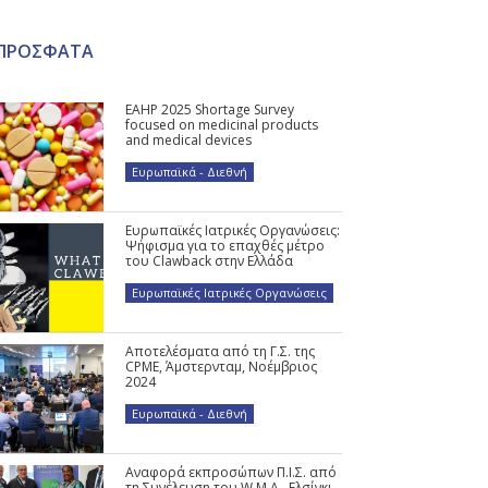
ΠΡΟΣΦΑΤΑ
EAHP 2025 Shortage Survey
focused on medicinal products
and medical devices
Ευρωπαϊκά - Διεθνή
Ευρωπαϊκές Ιατρικές Οργανώσεις:
Ψήφισμα για το επαχθές μέτρο
του Clawback στην Ελλάδα
Ευρωπαϊκές Ιατρικές Οργανώσεις
Αποτελέσματα από τη Γ.Σ. της
CPME, Άμστερνταμ, Νοέμβριος
2024
Ευρωπαϊκά - Διεθνή
Αναφορά εκπροσώπων Π.Ι.Σ. από
τη Συνέλευση του W.M.A., Ελσίνκι,