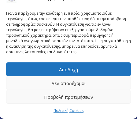
Για να παρέχουμε την καλύτερη εμπειρία, χρησιμοποιούμε
τεχνολογίες όπως cookies για την αποθήκευση ή/και την πρόσβαση
σε πληροφορίες συσκευών. Η συγκατάθεση για τις εν λόγω
τεχνολογίες θα μας επιτρέψει να επεξεργαστούμε δεδομένα
προσωπικού χαρακτήρα, όπως συμπεριφορά περιήγησης ή
μοναδικά αναγνωριστικά σε αυτόν τον ιστότοπο. Η μη συγκατάθεση ή
η ανάκληση της συγκατάθεσης, μπορεί να επηρεάσει αρνητικά
ορισμένες λειτουργίες και δυνατότητες.
Αποδοχή
Πλουτάρχου 3, 10675 Αθήνα
Email επικοινωνίας:
pisinfo@pis.gr
Δεν αποδέχομαι
Πολιτική Προστασίας Προσωπικών Δεδομένων
Προβολή προτιμήσεων
Πολιτική Cookies
© Copyright pis.gr 2019 - Designed & Hosted by