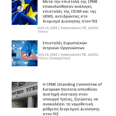
Μετά την επιστολή της CPME
επακολούθησαν ανάλογες
επιστολές της CEOM και της
UEMS, αντιδρώντας στο
διορισμό Διοίκησης στον ΠΙΣ
Ιούλ 24, 2026
|
Ανακοινώσεις ΠΙΣ
,
Δελτία
Τύπου
Επιστολές Ευρωπαϊκών
Ιατρικών Οργανώσεων
Ιούλ 24, 2026
|
Ανακοινώσεις ΠΙΣ
,
Δελτία
Τύπου
,
Επικαιρότητα
Η CPME (Standing Committee of
European Doctors) απευθύνει
αυστηρή σύσταση στον
υπουργό Υγείας, ζητώντας να
ανακαλέσει τη νομοθετική
ρύθμιση διορισμού Διοίκησης
στον ΠΙΣ