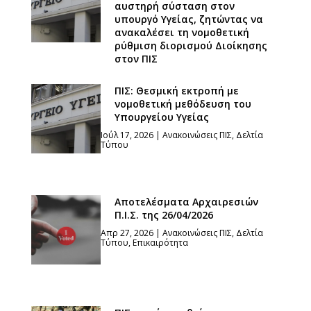
αυστηρή σύσταση στον
υπουργό Υγείας, ζητώντας να
ανακαλέσει τη νομοθετική
ρύθμιση διορισμού Διοίκησης
στον ΠΙΣ
Ιούλ 21, 2026
|
Ανακοινώσεις ΠΙΣ
,
Δελτία
Τύπου
ΠΙΣ: Θεσμική εκτροπή με
νομοθετική μεθόδευση του
Υπουργείου Υγείας
Ιούλ 17, 2026
|
Ανακοινώσεις ΠΙΣ
,
Δελτία
Τύπου
Αποτελέσματα Αρχαιρεσιών
Π.Ι.Σ. της 26/04/2026
Απρ 27, 2026
|
Ανακοινώσεις ΠΙΣ
,
Δελτία
Τύπου
,
Επικαιρότητα