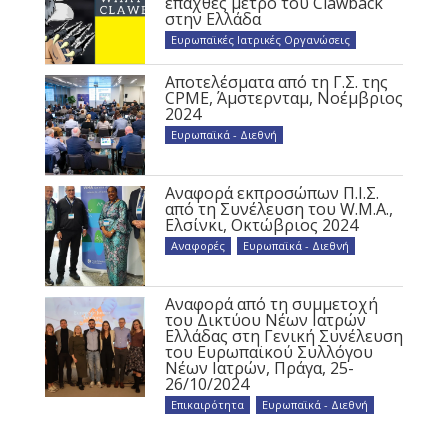
επαχθές μέτρο του Clawback
στην Ελλάδα
Ευρωπαϊκές Ιατρικές Οργανώσεις
Αποτελέσματα από τη Γ.Σ. της
CPME, Άμστερνταμ, Νοέμβριος
2024
Ευρωπαϊκά - Διεθνή
Αναφορά εκπροσώπων Π.Ι.Σ.
από τη Συνέλευση του W.M.A.,
Ελσίνκι, Οκτώβριος 2024
Αναφορές
,
Ευρωπαϊκά - Διεθνή
Αναφορά από τη συμμετοχή
του Δικτύου Νέων Ιατρών
Ελλάδας στη Γενική Συνέλευση
του Ευρωπαϊκού Συλλόγου
Νέων Ιατρών, Πράγα, 25-
26/10/2024
Επικαιρότητα
,
Ευρωπαϊκά - Διεθνή