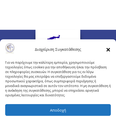
Διαχείριση Συγκατάθεσης
Για να παρέχουμε την καλύτερη εμπειρία, χρησιμοποιούμε
τεχνολογίες όπως cookies για την αποθήκευση ή/και την πρόσβαση
σε πληροφορίες συσκευών. Η συγκατάθεση για τις εν λόγω
τεχνολογίες θα μας επιτρέψει να επεξεργαστούμε δεδομένα
προσωπικού χαρακτήρα, όπως συμπεριφορά περιήγησης ή
Πλουτάρχου 3, 10675 Αθήνα
μοναδικά αναγνωριστικά σε αυτόν τον ιστότοπο. Η μη συγκατάθεση ή
Email επικοινωνίας:
pisinfo@pis.gr
η ανάκληση της συγκατάθεσης, μπορεί να επηρεάσει αρνητικά
ορισμένες λειτουργίες και δυνατότητες.
Πολιτική Προστασίας Προσωπικών Δεδομένων
Αποδοχή