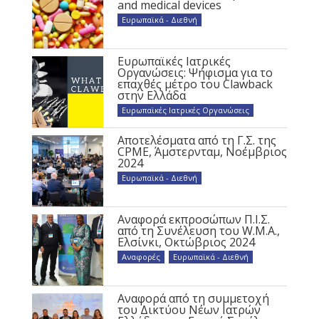
and medical devices
Ευρωπαϊκά - Διεθνή
Ευρωπαϊκές Ιατρικές
Οργανώσεις: Ψήφισμα για το
επαχθές μέτρο του Clawback
στην Ελλάδα
Ευρωπαϊκές Ιατρικές Οργανώσεις
Αποτελέσματα από τη Γ.Σ. της
CPME, Άμστερνταμ, Νοέμβριος
2024
Ευρωπαϊκά - Διεθνή
Αναφορά εκπροσώπων Π.Ι.Σ.
από τη Συνέλευση του W.M.A.,
Ελσίνκι, Οκτώβριος 2024
Αναφορές
,
Ευρωπαϊκά - Διεθνή
Αναφορά από τη συμμετοχή
του Δικτύου Νέων Ιατρών