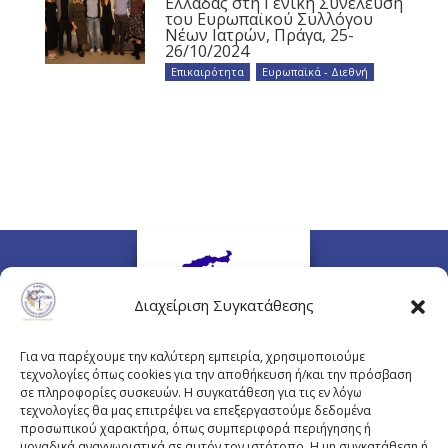
Ελλάδας στη Γενική Συνέλευση
του Ευρωπαϊκού Συλλόγου
Νέων Ιατρών, Πράγα, 25-
26/10/2024
Επικαιρότητα
,
Ευρωπαϊκά - Διεθνή
Διαχείριση Συγκατάθεσης
Για να παρέχουμε την καλύτερη εμπειρία, χρησιμοποιούμε
τεχνολογίες όπως cookies για την αποθήκευση ή/και την πρόσβαση
σε πληροφορίες συσκευών. Η συγκατάθεση για τις εν λόγω
τεχνολογίες θα μας επιτρέψει να επεξεργαστούμε δεδομένα
προσωπικού χαρακτήρα, όπως συμπεριφορά περιήγησης ή
Πλουτάρχου 3, 10675 Αθήνα
μοναδικά αναγνωριστικά σε αυτόν τον ιστότοπο. Η μη συγκατάθεση ή