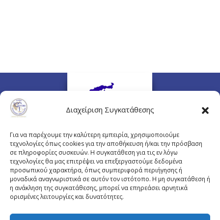
Διαχείριση Συγκατάθεσης
Για να παρέχουμε την καλύτερη εμπειρία, χρησιμοποιούμε
τεχνολογίες όπως cookies για την αποθήκευση ή/και την πρόσβαση
σε πληροφορίες συσκευών. Η συγκατάθεση για τις εν λόγω
τεχνολογίες θα μας επιτρέψει να επεξεργαστούμε δεδομένα
προσωπικού χαρακτήρα, όπως συμπεριφορά περιήγησης ή
Πλουτάρχου 3, 10675 Αθήνα
μοναδικά αναγνωριστικά σε αυτόν τον ιστότοπο. Η μη συγκατάθεση ή
Email επικοινωνίας:
pisinfo@pis.gr
η ανάκληση της συγκατάθεσης, μπορεί να επηρεάσει αρνητικά
ορισμένες λειτουργίες και δυνατότητες.
Πολιτική Προστασίας Προσωπικών Δεδομένων