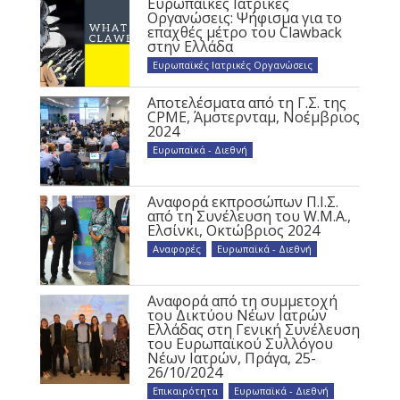
Ευρωπαϊκές Ιατρικές
Οργανώσεις: Ψήφισμα για το
επαχθές μέτρο του Clawback
στην Ελλάδα
Ευρωπαϊκές Ιατρικές Οργανώσεις
Αποτελέσματα από τη Γ.Σ. της
CPME, Άμστερνταμ, Νοέμβριος
2024
Ευρωπαϊκά - Διεθνή
Αναφορά εκπροσώπων Π.Ι.Σ.
από τη Συνέλευση του W.M.A.,
Ελσίνκι, Οκτώβριος 2024
Αναφορές
,
Ευρωπαϊκά - Διεθνή
Αναφορά από τη συμμετοχή
του Δικτύου Νέων Ιατρών
Ελλάδας στη Γενική Συνέλευση
του Ευρωπαϊκού Συλλόγου
Νέων Ιατρών, Πράγα, 25-
26/10/2024
Επικαιρότητα
,
Ευρωπαϊκά - Διεθνή