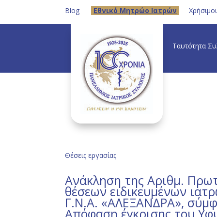
Blog
Eθνικό Μητρώο Ιατρών
Χρήσιμο
Ταυτότητα Σ
Θέσεις εργασίας
Ανάκληση της Αριθμ. Πρωτ
θέσεων ειδικευμένων ιατ
Γ.Ν.Α. «ΑΛΕΞΑΝΔΡΑ», σύμφω
Απόφαση έγκρισης του Υφ