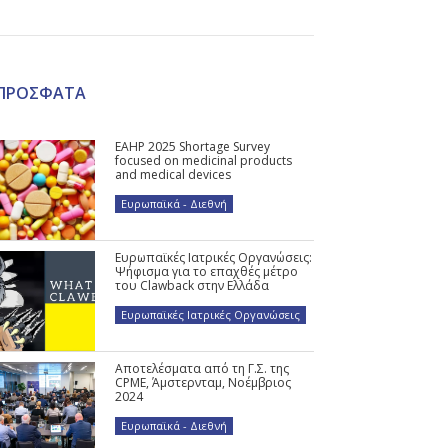
ΠΡΟΣΦΑΤΑ
EAHP 2025 Shortage Survey
focused on medicinal products
and medical devices
Ευρωπαϊκά - Διεθνή
Ευρωπαϊκές Ιατρικές Οργανώσεις:
Ψήφισμα για το επαχθές μέτρο
του Clawback στην Ελλάδα
Ευρωπαϊκές Ιατρικές Οργανώσεις
Αποτελέσματα από τη Γ.Σ. της
CPME, Άμστερνταμ, Νοέμβριος
2024
Ευρωπαϊκά - Διεθνή