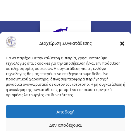
Διαχείριση Συγκατάθεσης
Για να παρέχουμε την καλύτερη εμπειρία, χρησιμοποιούμε
τεχνολογίες όπως cookies για την αποθήκευση ή/και την πρόσβαση
σε πληροφορίες συσκευών. Η συγκατάθεση για τις εν λόγω
τεχνολογίες θα μας επιτρέψει να επεξεργαστούμε δεδομένα
προσωπικού χαρακτήρα, όπως συμπεριφορά περιήγησης ή
Πλουτάρχου 3, 10675 Αθήνα
μοναδικά αναγνωριστικά σε αυτόν τον ιστότοπο. Η μη συγκατάθεση ή
Email επικοινωνίας:
pisinfo@pis.gr
η ανάκληση της συγκατάθεσης, μπορεί να επηρεάσει αρνητικά
ορισμένες λειτουργίες και δυνατότητες.
Πολιτική Προστασίας Προσωπικών Δεδομένων
Αποδοχή
Δεν αποδέχομαι