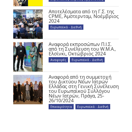
Αποτελέσματα από τη Γ.Σ. της
CPME, Άμστερνταμ, Νοέμβριος
2024
Ευρωπαϊκά - Διεθνή
Αναφορά εκπροσώπων Π.Ι.Σ.
από τη Συνέλευση του W.M.A.,
Ελσίνκι, Οκτώβριος 2024
Αναφορές
,
Ευρωπαϊκά - Διεθνή
Αναφορά από τη συμμετοχή
του Δικτύου Νέων Ιατρών
Ελλάδας στη Γενική Συνέλευση
του Ευρωπαϊκού Συλλόγου
Νέων Ιατρών, Πράγα, 25-
26/10/2024
Επικαιρότητα
,
Ευρωπαϊκά - Διεθνή