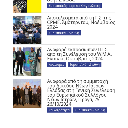
Ευρωπαϊκές Ιατρικές Οργανώσεις
Αποτελέσματα από τη Γ.Σ. της
CPME, Άμστερνταμ, Νοέμβριος
2024
Ευρωπαϊκά - Διεθνή
Αναφορά εκπροσώπων Π.Ι.Σ.
από τη Συνέλευση του W.M.A.,
Ελσίνκι, Οκτώβριος 2024
Αναφορές
,
Ευρωπαϊκά - Διεθνή
Αναφορά από τη συμμετοχή
του Δικτύου Νέων Ιατρών
Ελλάδας στη Γενική Συνέλευση
του Ευρωπαϊκού Συλλόγου
Νέων Ιατρών, Πράγα, 25-
26/10/2024
Επικαιρότητα
,
Ευρωπαϊκά - Διεθνή