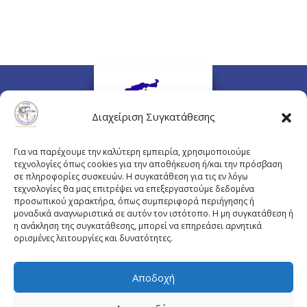
Διαχείριση Συγκατάθεσης
Για να παρέχουμε την καλύτερη εμπειρία, χρησιμοποιούμε
τεχνολογίες όπως cookies για την αποθήκευση ή/και την πρόσβαση
σε πληροφορίες συσκευών. Η συγκατάθεση για τις εν λόγω
τεχνολογίες θα μας επιτρέψει να επεξεργαστούμε δεδομένα
προσωπικού χαρακτήρα, όπως συμπεριφορά περιήγησης ή
Πλουτάρχου 3, 10675 Αθήνα
μοναδικά αναγνωριστικά σε αυτόν τον ιστότοπο. Η μη συγκατάθεση ή
Email επικοινωνίας:
pisinfo@pis.gr
η ανάκληση της συγκατάθεσης, μπορεί να επηρεάσει αρνητικά
ορισμένες λειτουργίες και δυνατότητες.
Πολιτική Προστασίας Προσωπικών Δεδομένων
Αποδοχή