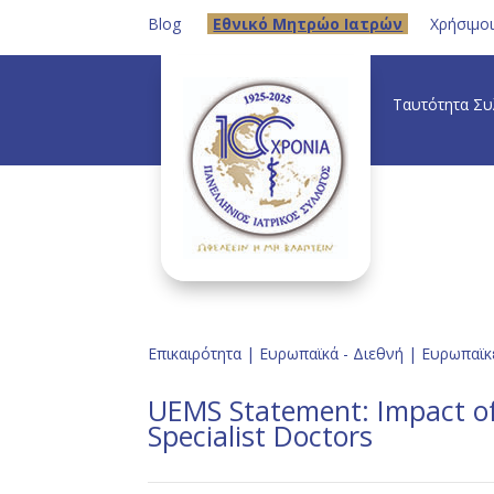
Blog
Eθνικό Μητρώο Ιατρών
Χρήσιμο
Ταυτότητα Σ
Επικαιρότητα
|
Ευρωπαϊκά - Διεθνή
|
Ευρωπαϊκέ
UEMS Statement: Impact o
Specialist Doctors