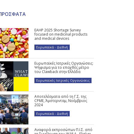
ΠΡΟΣΦΑΤΑ
EAHP 2025 Shortage Survey
focused on medicinal products
and medical devices
Ευρωπαϊκά - Διεθνή
Ευρωπαϊκές Ιατρικές Οργανώσεις:
Ψήφισμα για το επαχθές μέτρο
του Clawback στην Ελλάδα
Ευρωπαϊκές Ιατρικές Οργανώσεις
Αποτελέσματα από τη Γ.Σ. της
CPME, Άμστερνταμ, Νοέμβριος
2024
Ευρωπαϊκά - Διεθνή
Αναφορά εκπροσώπων Π.Ι.Σ. από
τη Συνέλευση του W.M.A., Ελσίνκι,