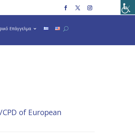
τρικό Επάγγελμα
E/CPD of European