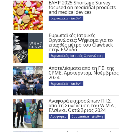
EAHP 2025 Shortage Survey
focused on medicinal products
and medical devices
Ευρωπαϊκά - Διεθνή
Ευρωπαϊκές Ιατρικές
Οργανώσεις: Ψήφισμα για το
επαχθές μέτρο του Clawback
στην Ελλάδα
Ευρωπαϊκές Ιατρικές Οργανώσεις
Αποτελέσματα από τη Γ.Σ. της
CPME, Άμστερνταμ, Νοέμβριος
2024
Ευρωπαϊκά - Διεθνή
Αναφορά εκπροσώπων Π.Ι.Σ.
από τη Συνέλευση του W.M.A.,
Ελσίνκι, Οκτώβριος 2024
Αναφορές
,
Ευρωπαϊκά - Διεθνή