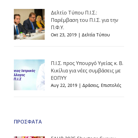
Δελτίο Τύπου Π.Ι.Σ.:
Παρέμβαση του Π.Ι.Σ. για την
Π.Φ.Υ.
Οκτ 23, 2019
|
Δελτία Τύπου
Π.Ι.Σ. προς Υπουργό Υγείας κ. Β.
Κικίλια για νέες συμβάσεις με
ΕΟΠΥΥ
Αυγ 22, 2019
|
Δράσεις
,
Επιστολές
ΠΡΟΣΦΑΤΑ