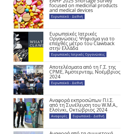
EAHP 2025 Shortage Survey
focused on medicinal products
and medical devices
Ευρωπαϊκά - Διεθνή
Ευρωπαϊκές Ιατρικές
Οργανώσεις: Ψήφισμα για το
επαχθές μέτρο του Clawback
στην Ελλάδα
Ευρωπαϊκές Ιατρικές Οργανώσεις
Αποτελέσματα από τη Γ.Σ. της
CPME, Άμστερνταμ, Νοέμβριος
2024
Ευρωπαϊκά - Διεθνή
Αναφορά εκπροσώπων Π.Ι.Σ.
από τη Συνέλευση του W.M.A.,
Ελσίνκι, Οκτώβριος 2024
Αναφορές
,
Ευρωπαϊκά - Διεθνή
Αναφορά από τη συμμετοχή