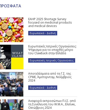
ΠΡΟΣΦΑΤΑ
EAHP 2025 Shortage Survey
focused on medicinal products
and medical devices
Ευρωπαϊκά - Διεθνή
Ευρωπαϊκές Ιατρικές Οργανώσεις:
Ψήφισμα για το επαχθές μέτρο
του Clawback στην Ελλάδα
Ευρωπαϊκές Ιατρικές Οργανώσεις
Αποτελέσματα από τη Γ.Σ. της
CPME, Άμστερνταμ, Νοέμβριος
2024
Ευρωπαϊκά - Διεθνή
Αναφορά εκπροσώπων Π.Ι.Σ. από
τη Συνέλευση του W.M.A., Ελσίνκι,
Οκτώβριος 2024