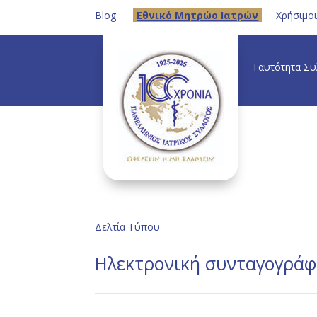
Blog
Eθνικό Μητρώο Ιατρών
Χρήσιμο
Ταυτότητα Σ
Δελτία Τύπου
Ηλεκτρονική συνταγογρά