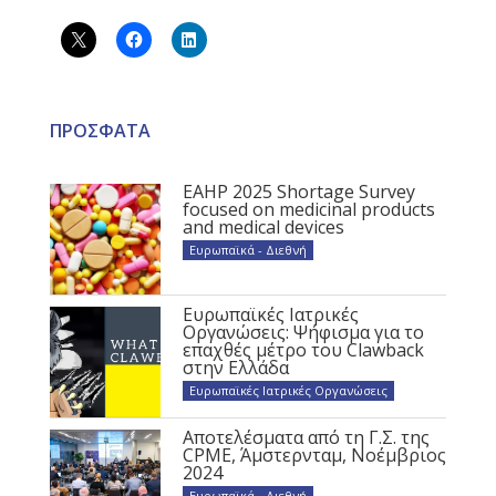
ΠΡΟΣΦΑΤΑ
EAHP 2025 Shortage Survey
focused on medicinal products
and medical devices
Ευρωπαϊκά - Διεθνή
Ευρωπαϊκές Ιατρικές
Οργανώσεις: Ψήφισμα για το
επαχθές μέτρο του Clawback
στην Ελλάδα
Ευρωπαϊκές Ιατρικές Οργανώσεις
Αποτελέσματα από τη Γ.Σ. της
CPME, Άμστερνταμ, Νοέμβριος
2024
Ευρωπαϊκά - Διεθνή