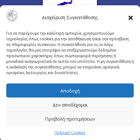
Διαχείριση Συγκατάθεσης
Για να παρέχουμε την καλύτερη εμπειρία, χρησιμοποιούμε
τεχνολογίες όπως cookies για την αποθήκευση ή/και την πρόσβαση
σε πληροφορίες συσκευών. Η συγκατάθεση για τις εν λόγω
τεχνολογίες θα μας επιτρέψει να επεξεργαστούμε δεδομένα
προσωπικού χαρακτήρα, όπως συμπεριφορά περιήγησης ή
Πλουτάρχου 3, 10675 Αθήνα
μοναδικά αναγνωριστικά σε αυτόν τον ιστότοπο. Η μη συγκατάθεση ή
Email επικοινωνίας:
pisinfo@pis.gr
η ανάκληση της συγκατάθεσης, μπορεί να επηρεάσει αρνητικά
ορισμένες λειτουργίες και δυνατότητες.
Πολιτική Προστασίας Προσωπικών Δεδομένων
Αποδοχή
Δεν αποδέχομαι
© Copyright pis.gr 2019 - Designed & Hosted by
Προβολή προτιμήσεων
site4doctor.com
&
my-medical.gr
Πολιτική Cookies