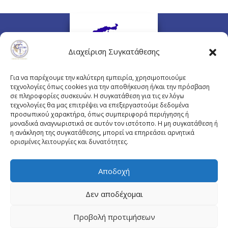
Διαχείριση Συγκατάθεσης
Για να παρέχουμε την καλύτερη εμπειρία, χρησιμοποιούμε
τεχνολογίες όπως cookies για την αποθήκευση ή/και την πρόσβαση
σε πληροφορίες συσκευών. Η συγκατάθεση για τις εν λόγω
τεχνολογίες θα μας επιτρέψει να επεξεργαστούμε δεδομένα
προσωπικού χαρακτήρα, όπως συμπεριφορά περιήγησης ή
Πλουτάρχου 3, 10675 Αθήνα
μοναδικά αναγνωριστικά σε αυτόν τον ιστότοπο. Η μη συγκατάθεση ή
Email επικοινωνίας:
pisinfo@pis.gr
η ανάκληση της συγκατάθεσης, μπορεί να επηρεάσει αρνητικά
ορισμένες λειτουργίες και δυνατότητες.
Πολιτική Προστασίας Προσωπικών Δεδομένων
Αποδοχή
Δεν αποδέχομαι
© Copyright pis.gr 2019 - Designed & Hosted by
Προβολή προτιμήσεων
site4doctor.com
&
my-medical.gr