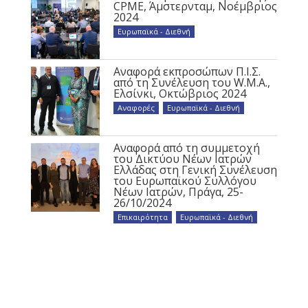
CPME, Άμστερνταμ, Νοέμβριος
2024
Ευρωπαϊκά - Διεθνή
Αναφορά εκπροσώπων Π.Ι.Σ.
από τη Συνέλευση του W.M.A.,
Ελσίνκι, Οκτώβριος 2024
Αναφορές
,
Ευρωπαϊκά - Διεθνή
Αναφορά από τη συμμετοχή
του Δικτύου Νέων Ιατρών
Ελλάδας στη Γενική Συνέλευση
του Ευρωπαϊκού Συλλόγου
Νέων Ιατρών, Πράγα, 25-
26/10/2024
Επικαιρότητα
,
Ευρωπαϊκά - Διεθνή