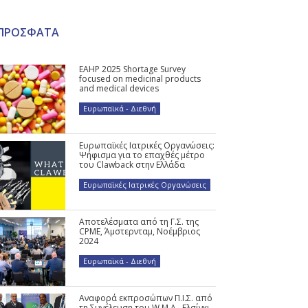
ΠΡΟΣΦΑΤΑ
EAHP 2025 Shortage Survey
focused on medicinal products
and medical devices
Ευρωπαϊκά - Διεθνή
Ευρωπαϊκές Ιατρικές Οργανώσεις:
Ψήφισμα για το επαχθές μέτρο
του Clawback στην Ελλάδα
Ευρωπαϊκές Ιατρικές Οργανώσεις
Αποτελέσματα από τη Γ.Σ. της
CPME, Άμστερνταμ, Νοέμβριος
2024
Ευρωπαϊκά - Διεθνή
Αναφορά εκπροσώπων Π.Ι.Σ. από
τη Συνέλευση του W.M.A., Ελσίνκι,